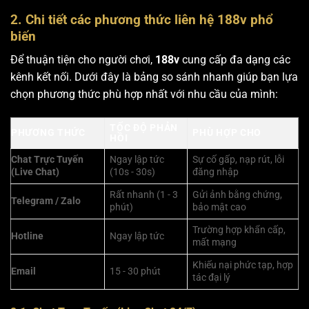
2. Chi tiết các phương thức liên hệ 188v phổ
biến
Để thuận tiện cho người chơi,
188v
cung cấp đa dạng các
kênh kết nối. Dưới đây là bảng so sánh nhanh giúp bạn lựa
chọn phương thức phù hợp nhất với nhu cầu của mình:
TỐC ĐỘ PHẢN
PHƯƠNG THỨC
PHÙ HỢP CHO
HỒI
Chat Trực Tuyến
Ngay lập tức
Sự cố gấp, nạp rút, lỗi
(Live Chat)
(10s - 30s)
đăng nhập
Rất nhanh (1 - 3
Gửi ảnh bằng chứng,
Telegram / Zalo
phút)
bảo mật cao
Trường hợp khẩn cấp,
Hotline
Ngay lập tức
mất mạng
Khiếu nại phức tạp, hợp
Email
15 - 30 phút
tác đại lý