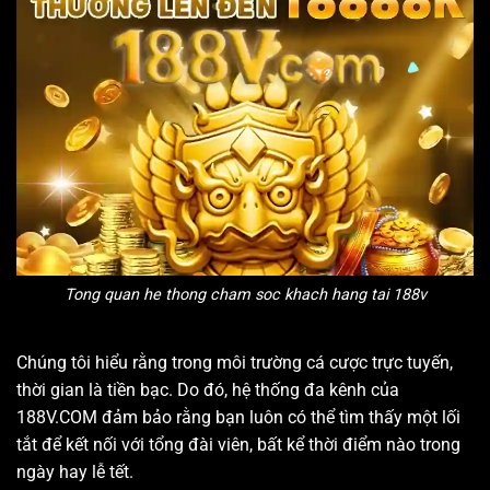
Tong quan he thong cham soc khach hang tai 188v
Chúng tôi hiểu rằng trong môi trường cá cược trực tuyến,
thời gian là tiền bạc. Do đó, hệ thống đa kênh của
188V.COM đảm bảo rằng bạn luôn có thể tìm thấy một lối
tắt để kết nối với tổng đài viên, bất kể thời điểm nào trong
ngày hay lễ tết.