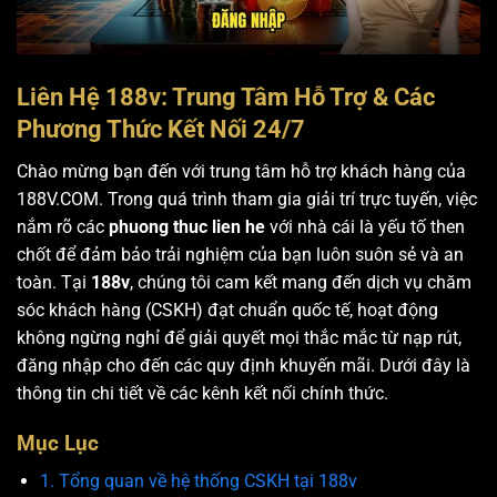
Liên Hệ 188v: Trung Tâm Hỗ Trợ & Các
Phương Thức Kết Nối 24/7
Chào mừng bạn đến với trung tâm hỗ trợ khách hàng của
188V.COM. Trong quá trình tham gia giải trí trực tuyến, việc
nắm rõ các
phuong thuc lien he
với nhà cái là yếu tố then
chốt để đảm bảo trải nghiệm của bạn luôn suôn sẻ và an
toàn. Tại
188v
, chúng tôi cam kết mang đến dịch vụ chăm
sóc khách hàng (CSKH) đạt chuẩn quốc tế, hoạt động
không ngừng nghỉ để giải quyết mọi thắc mắc từ nạp rút,
đăng nhập cho đến các quy định khuyến mãi. Dưới đây là
thông tin chi tiết về các kênh kết nối chính thức.
Mục Lục
1. Tổng quan về hệ thống CSKH tại 188v