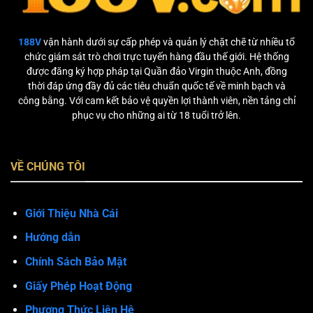
188V
vận hành dưới sự cấp phép và quản lý chặt chẽ từ nhiều tổ
chức giám sát trò chơi trực tuyến hàng đầu thế giới. Hệ thống
được đăng ký hợp pháp tại Quần đảo Virgin thuộc Anh, đồng
thời đáp ứng đầy đủ các tiêu chuẩn quốc tế về minh bạch và
công bằng. Với cam kết bảo vệ quyền lợi thành viên, nền tảng chỉ
phục vụ cho những ai từ 18 tuổi trở lên.
VỀ CHÚNG TÔI
Giới Thiệu Nhà Cái
Hướng dẫn
Chính Sách Bảo Mật
Giấy Phép Hoạt Động
Phương Thức Liên Hệ