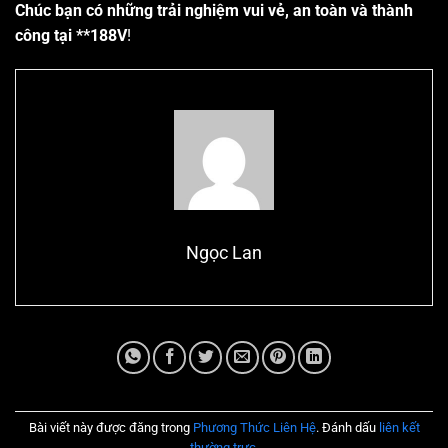
Chúc bạn có những trải nghiệm vui vẻ, an toàn và thành
công tại **188V
!
Ngọc Lan
Bài viết này được đăng trong
Phương Thức Liên Hệ
. Đánh dấu
liên kết
thường trực
.