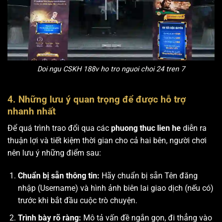
Doi ngu CSKH 188v ho tro nguoi choi 24 tren 7
4. Những lưu ý quan trọng để được hỗ trợ
nhanh nhất
Để quá trình trao đổi qua các
phuong thuc lien he
diễn ra
thuận lợi và tiết kiệm thời gian cho cả hai bên, người chơi
nên lưu ý những điểm sau:
Chuẩn bị sẵn thông tin:
Hãy chuẩn bị sẵn Tên đăng
nhập (Username) và hình ảnh biên lai giao dịch (nếu có)
trước khi bắt đầu cuộc trò chuyện.
Trình bày rõ ràng:
Mô tả vấn đề ngắn gọn, đi thẳng vào