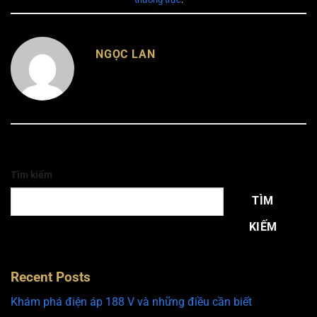
NGỌC LAN
Tìm kiếm
TÌM
KIẾM
Recent Posts
Khám phá điện áp 188 V và những điều cần biết