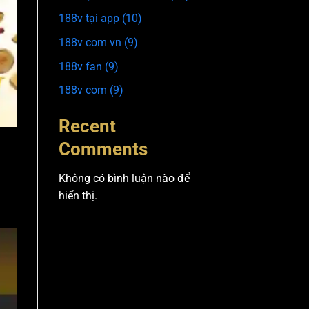
188v tại app (10)
188v com vn (9)
188v fan (9)
188v com (9)
Recent
Comments
Không có bình luận nào để
hiển thị.