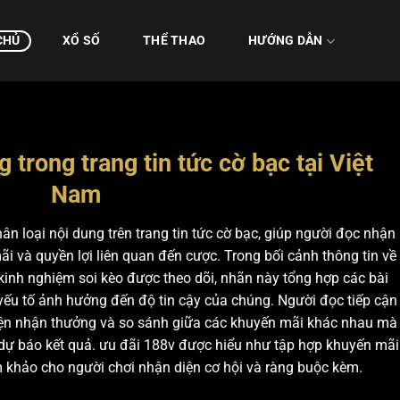
CHỦ
XỔ SỐ
THỂ THAO
HƯỚNG DẪN
 trong trang tin tức cờ bạc tại Việt
Nam
n loại nội dung trên trang tin tức cờ bạc, giúp người đọc nhận
i và quyền lợi liên quan đến cược. Trong bối cảnh thông tin về
à kinh nghiệm soi kèo được theo dõi, nhãn này tổng hợp các bài
c yếu tố ảnh hưởng đến độ tin cậy của chúng. Người đọc tiếp cận
kiện nhận thưởng và so sánh giữa các khuyến mãi khác nhau mà
dự báo kết quả. ưu đãi 188v được hiểu như tập hợp khuyến mãi
m khảo cho người chơi nhận diện cơ hội và ràng buộc kèm.