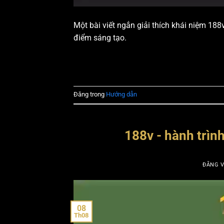
Một bài viết ngắn giải thích khái niệm 188
điểm sáng tạo.
Đăng trong
Hướng dẫn
188v - hành trìn
ĐĂNG 
08
Th08