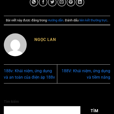
Bài viết này được đăng trong
Hướng dẫn
. Đánh dấu
liên kết thường trực
.
NGỌC LAN
188v: Khái niệm, ứng dụng
188V: Khái niệm, ứng dụng
và an toàn của điện áp 188v
và tiềm năng
Tìm kiếm
TÌM