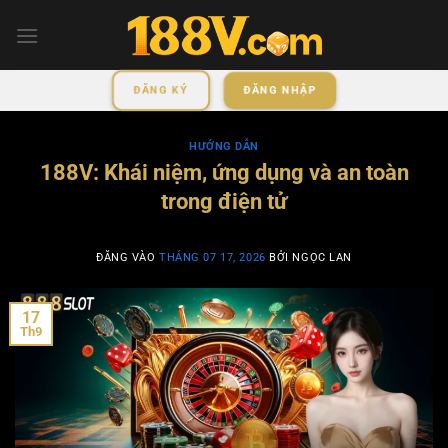
Bỏ
qua
nội
dung
ĐĂNG KÝ
ĐĂNG NHẬP
HƯỚNG DẪN
188V: Khái niệm, ứng dụng và an toàn
trong điện tử
ĐĂNG VÀO
THÁNG 07 17, 2026
BỞI
NGỌC LAN
17
Th9