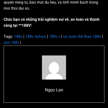
quyen rieng tu, bao mat du lieu, va tinh minh bach trong
moi thoi dai so.
Chúc bạn có những trải nghiệm vui vẻ, an toàn và thành
công tại **188V
!
Tags:
188v
|
188v school
|
188v c
|
cá cược thể thao 188v
|
slot 188v
|
Ngọc Lan