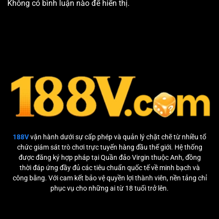
Không có bình luận nào để hiển thị.
188V
vận hành dưới sự cấp phép và quản lý chặt chẽ từ nhiều tổ
chức giám sát trò chơi trực tuyến hàng đầu thế giới. Hệ thống
được đăng ký hợp pháp tại Quần đảo Virgin thuộc Anh, đồng
thời đáp ứng đầy đủ các tiêu chuẩn quốc tế về minh bạch và
công bằng. Với cam kết bảo vệ quyền lợi thành viên, nền tảng chỉ
phục vụ cho những ai từ 18 tuổi trở lên.