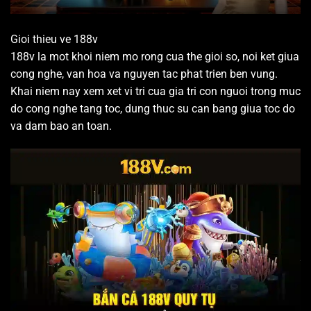
Gioi thieu ve 188v
188v la mot khoi niem mo rong cua the gioi so, noi ket giua
cong nghe, van hoa va nguyen tac phat trien ben vung.
Khai niem nay xem xet vi tri cua gia tri con nguoi trong muc
do cong nghe tang toc, dung thuc su can bang giua toc do
va dam bao an toan.