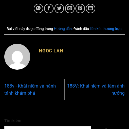
Bài viết này được đăng trong
Hướng dẫn
. Đánh dấu
liên kết thường trực
.
NGỌC LAN
188v - Khái niệm và hành
188V: Khái niệm và tầm ảnh
trình khám phá
hưởng
Tìm kiếm