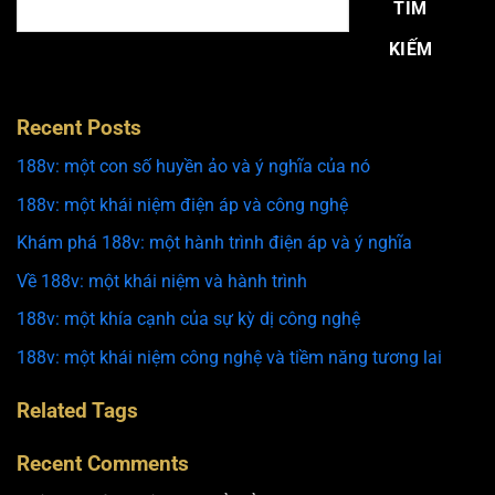
TÌM
KIẾM
Recent Posts
188v: một con số huyền ảo và ý nghĩa của nó
188v: một khái niệm điện áp và công nghệ
Khám phá 188v: một hành trình điện áp và ý nghĩa
Về 188v: một khái niệm và hành trình
188v: một khía cạnh của sự kỳ dị công nghệ
188v: một khái niệm công nghệ và tiềm năng tương lai
Related Tags
Recent Comments