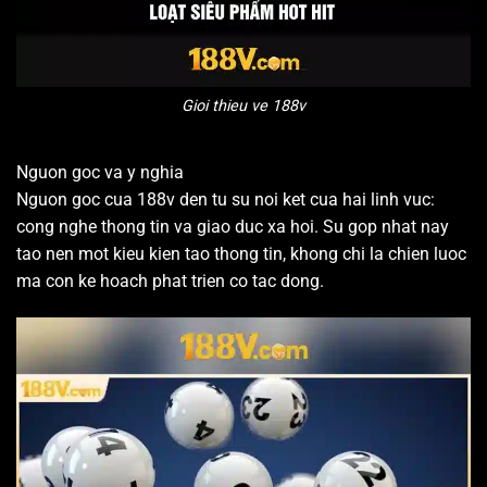
Gioi thieu ve 188v
Nguon goc va y nghia
Nguon goc cua 188v den tu su noi ket cua hai linh vuc:
cong nghe thong tin va giao duc xa hoi. Su gop nhat nay
tao nen mot kieu kien tao thong tin, khong chi la chien luoc
ma con ke hoach phat trien co tac dong.