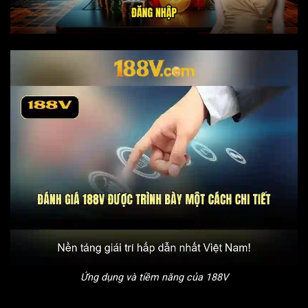
Ứng dụng và tiềm năng của 188V