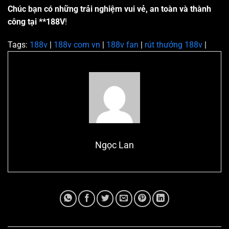
Chúc bạn có những trải nghiệm vui vẻ, an toàn và thành
công tại **188V
!
Tags:
188v
|
188v com vn
|
188v fan
|
rút thưởng 188v
|
Ngọc Lan