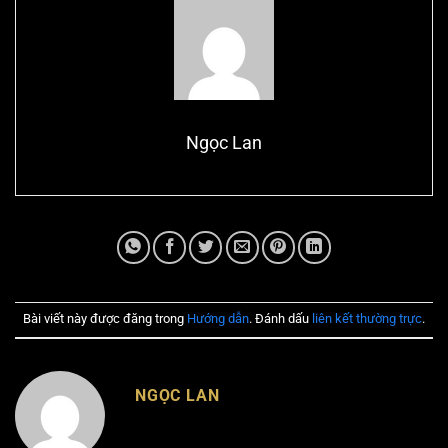
Ngọc Lan
Bài viết này được đăng trong
Hướng dẫn
. Đánh dấu
liên kết thường trực
.
NGỌC LAN