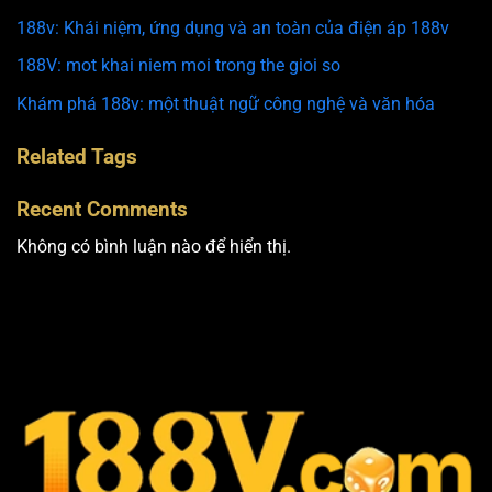
188v: Khái niệm, ứng dụng và an toàn của điện áp 188v
188V: mot khai niem moi trong the gioi so
Khám phá 188v: một thuật ngữ công nghệ và văn hóa
Related Tags
Recent Comments
Không có bình luận nào để hiển thị.