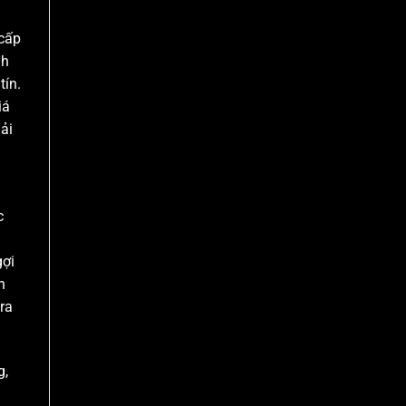
 cấp
nh
tín.
iá
iải
c
gợi
n
ra
g,