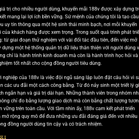
 giá trị cho nhiều người dùng, khuyến mãi 188v được xây dựng t
ết mang lại lợi ích bền vững. Sứ mệnh của chúng tôi là tạo cầu
ệu uy tín thông qua một hệ sinh thái minh bạch, nơi mỗi khuyến
của khách hàng được xem trọng. Trong suốt quá trình phát triể
từ giai đoạn thử nghiệm với vài đối tác đầu tiên, đến việc mở
y dựng một hệ thống quản trị dữ liệu thân thiện với người dùng 
g chỉ là hành trình kinh doanh mà còn là hành trình học hỏi và
hiệm tốt nhất cho cộng đồng người tiêu dùng.
 nghiệp của 188v là việc đội ngũ sáng lập luôn đặt câu hỏi vì 
ận các ưu đãi một cách công bằng. Từ đó nảy sinh một triết lý g
ích ngắn hạn và giá trị dài hạn. Những thành viên trong nhóm n
hông chỉ đo bằng lượng giao dịch mà còn bằng chất lượng tươ
 vững trên toàn cầu. Với tầm nhìn ấy, 188v cam kết phát triển
à mở rộng quy mô để đưa những ưu đãi đáng giá đến với nhiều 
ng đồng người dùng tin cậy và có trách nhiệm.