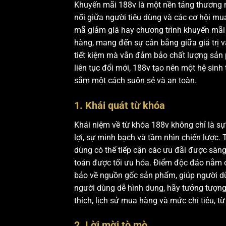
Khuyến mãi 188v là một nền tảng thương m
nối giữa người tiêu dùng và các cơ hội mu
mã giảm giá hay chương trình khuyến mãi 
hàng, mang đến sự cân bằng giữa giá trị 
tiết kiệm mà vẫn đảm bảo chất lượng sản 
liên tục đổi mới, 188v tạo nên một hệ sinh
sắm một cách suôn sẻ và an toàn.
1. Khái quát từ khóa
Khái niệm về từ khóa 188v không chỉ là sự
lợi, sự minh bạch và tầm nhìn chiến lược.
dùng có thể tiếp cận các ưu đãi được sàng
toán được tối ưu hóa. Điểm độc đáo nằm 
bảo về nguồn gốc sản phẩm, giúp người d
người dùng dễ hình dung, hãy tưởng tượng 
thích, lịch sử mua hàng và mức chi tiêu, t
2. Lời mời tò mò