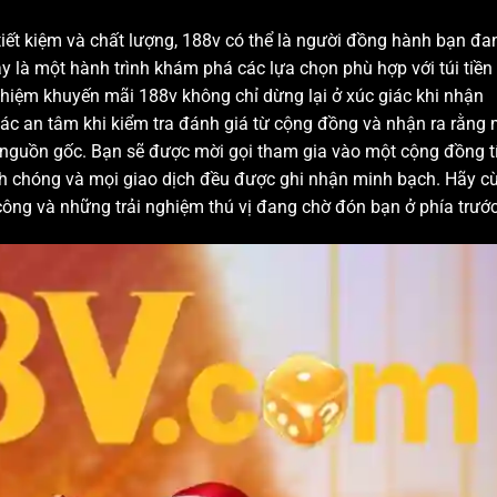
iết kiệm và chất lượng, 188v có thể là người đồng hành bạn đa
 là một hành trình khám phá các lựa chọn phù hợp với túi tiền
hiệm khuyến mãi 188v không chỉ dừng lại ở xúc giác khi nhận
c an tâm khi kiểm tra đánh giá từ cộng đồng và nhận ra rằng 
guồn gốc. Bạn sẽ được mời gọi tham gia vào một cộng đồng t
nh chóng và mọi giao dịch đều được ghi nhận minh bạch. Hãy c
ng và những trải nghiệm thú vị đang chờ đón bạn ở phía trước