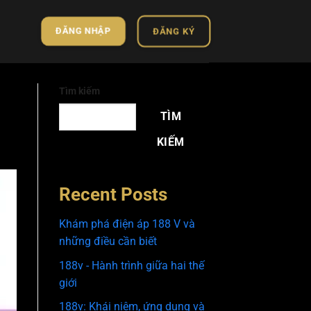
ĐĂNG NHẬP
ĐĂNG KÝ
Tìm kiếm
TÌM
KIẾM
Recent Posts
Khám phá điện áp 188 V và
những điều cần biết
188v - Hành trình giữa hai thế
giới
188v: Khái niệm, ứng dụng và