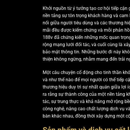
Khởi nguồn từ ý tưởng tạo cơ hội tiếp cận
nền tảng sự tôn trọng khách hàng và cam k
nối giữa người tiêu dùng và các thương hi
mãi đều được kiểm chứng và mỗi phản hồi 
188v đã chứng kiến những mốc quan trọng: 
rộng mạng lưới đối tác, và cuối cùng là xâ
bảo mật thông tin. Những bước đi này khôn
thiện không ngừng, nhằm mang đến trải ng
Một câu chuyện cổ động cho tinh thần khởi
và như thế nào để mọi người có thể tiếp c
thương hiệu duy trì sự nhất quán giữa lợi 
ra rằng sự thành công của một nền tảng k
tác, sự trung thực và khả năng mở rộng bền
công nghệ, nâng cao chất lượng dịch vụ v
bàn khác nhau, đồng thời xây dựng một cộ