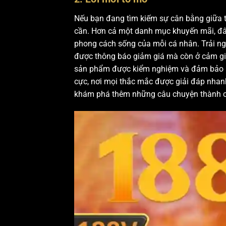
Nếu bạn đang tìm kiếm sự cân bằng giữa t
cần. Hơn cả một danh mục khuyến mãi, đây
phong cách sống của mỗi cá nhân. Trải ng
được thông báo giảm giá mà còn ở cảm giá
sản phẩm được kiểm nghiệm và đảm bảo n
cực, nơi mọi thắc mắc được giải đáp nha
khám phá thêm những câu chuyện thành cô