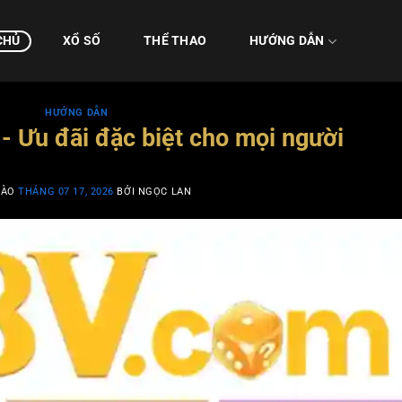
CHỦ
XỔ SỐ
THỂ THAO
HƯỚNG DẪN
HƯỚNG DẪN
- Ưu đãi đặc biệt cho mọi người
VÀO
THÁNG 07 17, 2026
BỞI
NGỌC LAN