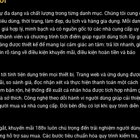
õi
ự đa dạng và chất lượng trong từng danh mục. Chúng tôi cung
iêu dùng, thời trang, làm đẹp, du lịch và hàng gia dụng. Mỗi da
á hợp lý, minh bạch và có nguồn gốc từ các nhà cung cấp uy 
thành viên và chương trình tích điểm giúp người dùng tích lũy g
hàng được thiết kế để mang lại cảm giác an tâm: trả lời nhanh, g
n rõ ràng về điều kiện khuyến mãi, điều kiện hoàn tiền và bảo
tới tính tiện dụng trên mọi thiết bị. Trang web và ứng dụng đượ
ãi, so sánh giá, đọc nhận xét và thực hiện thanh toán một cách
m bận rộn, hệ thống đề xuất cá nhân hóa được tích hợp nhằm 
sở thích. Công nghệ theo dõi hành vi người dùng giúp cải thiệ
ười mua và nhà cung cấp. Đôi bên đều có lợi khi quy trình diễn 
gắt, khuyến mãi 188v luôn chú trọng đến trải nghiệm người dùn
g hỗ trợ sau mua. Các bước tiêu chuẩn hóa quy trình kiểm tra,