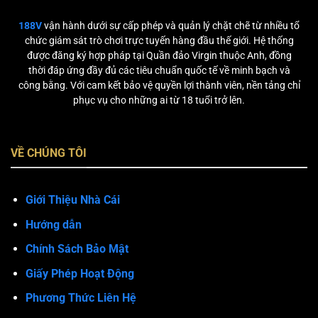
188V
vận hành dưới sự cấp phép và quản lý chặt chẽ từ nhiều tổ
chức giám sát trò chơi trực tuyến hàng đầu thế giới. Hệ thống
được đăng ký hợp pháp tại Quần đảo Virgin thuộc Anh, đồng
thời đáp ứng đầy đủ các tiêu chuẩn quốc tế về minh bạch và
công bằng. Với cam kết bảo vệ quyền lợi thành viên, nền tảng chỉ
phục vụ cho những ai từ 18 tuổi trở lên.
VỀ CHÚNG TÔI
Giới Thiệu Nhà Cái
Hướng dẫn
Chính Sách Bảo Mật
Giấy Phép Hoạt Động
Phương Thức Liên Hệ