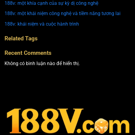
188v: một khía cạnh của sự kỳ dị công nghệ
188v: một khái niệm công nghệ và tiềm năng tương lai
188v: khái niệm và cuộc hành trình
Related Tags
Recent Comments
Không có bình luận nào để hiển thị.