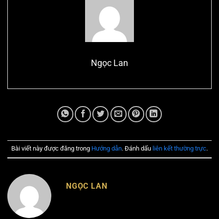
Ngọc Lan
Bài viết này được đăng trong
Hướng dẫn
. Đánh dấu
liên kết thường trực
.
NGỌC LAN