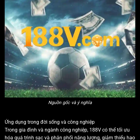
Nguồn gốc và ý nghĩa
Ứng dụng trong đời sống và công nghiệp
Trong gia đình và ngành công nghiệp, 188V có thể tối ưu
hóa quá trình sạc và phân phối năng lượng, giảm thiểu hao