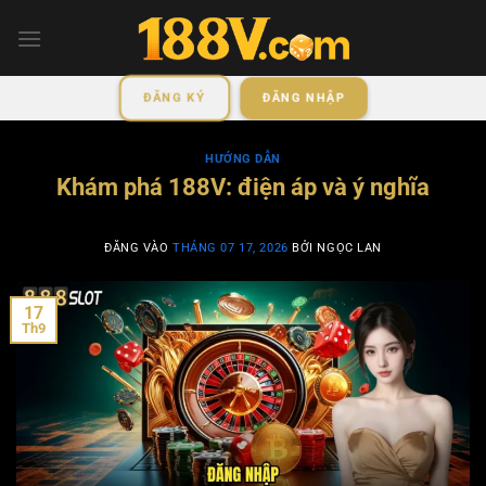
Bỏ
qua
nội
dung
ĐĂNG KÝ
ĐĂNG NHẬP
HƯỚNG DẪN
Khám phá 188V: điện áp và ý nghĩa
ĐĂNG VÀO
THÁNG 07 17, 2026
BỞI
NGỌC LAN
17
Th9