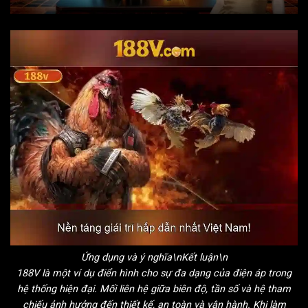
Ứng dụng và ý nghĩa\n
Kết luận
\n
188V là một ví dụ điển hình cho sự đa dạng của điện áp trong
hệ thống hiện đại. Mối liên hệ giữa biên độ, tần số và hệ tham
chiếu ảnh hưởng đến thiết kế, an toàn và vận hành. Khi làm