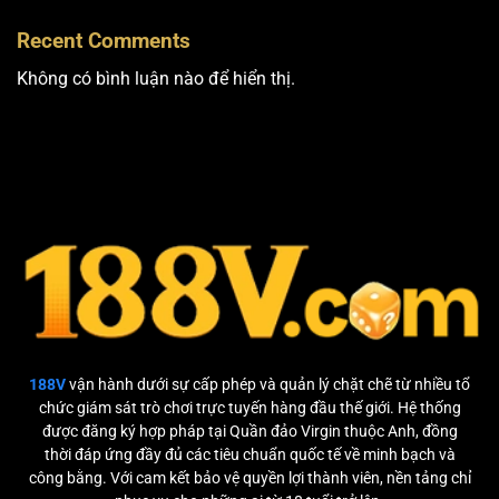
Recent Comments
Không có bình luận nào để hiển thị.
188V
vận hành dưới sự cấp phép và quản lý chặt chẽ từ nhiều tổ
chức giám sát trò chơi trực tuyến hàng đầu thế giới. Hệ thống
được đăng ký hợp pháp tại Quần đảo Virgin thuộc Anh, đồng
thời đáp ứng đầy đủ các tiêu chuẩn quốc tế về minh bạch và
công bằng. Với cam kết bảo vệ quyền lợi thành viên, nền tảng chỉ