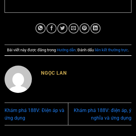
Bài viết này được đăng trong
Hướng dẫn
. Đánh dấu
liên kết thường trực
.
NGỌC LAN
Khám phá 188V: Điện áp và
Khám phá 188V: điện áp, ý
ứng dụng
nghĩa và ứng dụng